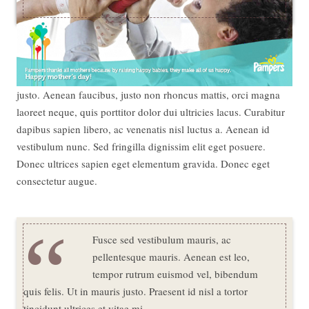
Lorem ipsum dolor sit amet, consectetur adipiscing elit.
Pellentesque dui diam, pharetra vel dui sit amet, aliquam ornare
justo. Aenean faucibus, justo non rhoncus mattis, orci magna
laoreet neque, quis porttitor dolor dui ultricies lacus. Curabitur
dapibus sapien libero, ac venenatis nisl luctus a. Aenean id
vestibulum nunc. Sed fringilla dignissim elit eget posuere.
Donec ultrices sapien eget elementum gravida. Donec eget
consectetur augue.
Fusce sed vestibulum mauris, ac
pellentesque mauris. Aenean est leo,
tempor rutrum euismod vel, bibendum
quis felis. Ut in mauris justo. Praesent id nisl a tortor
tincidunt ultrices et vitae mi.